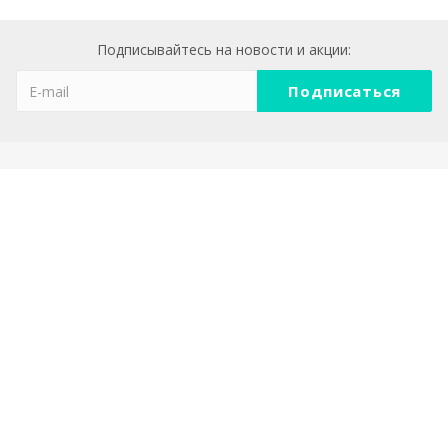
Подписывайтесь на новости и акции:
Компания
О компании
Реквизиты
Политика конфеденциальности
Каталог
АКЦЕНТНАЯ МЕБЕЛЬ И ДЕКОР ДЛЯ ДОМА
СВЕТИЛЬНИКИ НА СОЛНЕЧНЫХ БАТАРЕЯХ
ТОВАРЫ ДЛЯ САДА И ПАТИО