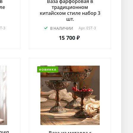
в
Ваза фарфоровая в
ле
традиционном
китайском стиле набор 3
шт.
T-3
В НАЛИЧИИ
Арт.
EST-3
15 700 ₽
НОВИНКА