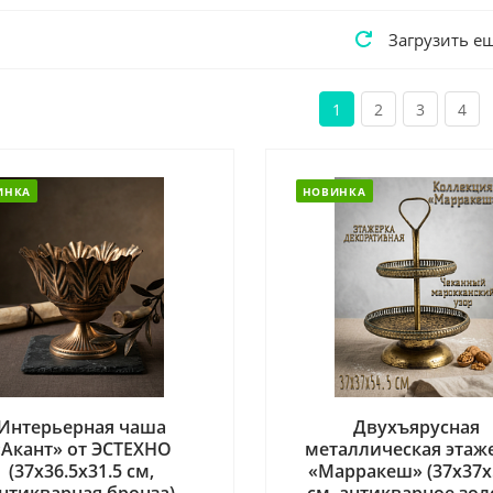
Загрузить е
1
2
3
4
ИНКА
НОВИНКА
Интерьерная чаша
Двухъярусная
«Акант» от ЭСТЕХНО
металлическая этаж
(37х36.5х31.5 см,
«Марракеш» (37х37х