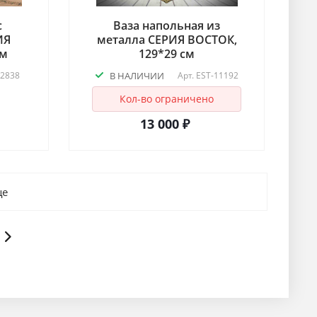
с
Ваза напольная из
ИЯ
металла СЕРИЯ ВОСТОК,
см
129*29 см
-2838
В НАЛИЧИИ
Арт.
EST-11192
Кол-во ограничено
13 000 ₽
ще