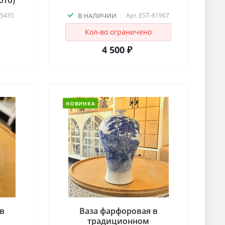
ото)
-5435
В НАЛИЧИИ
Арт.
EST-81967
Кол-во ограничено
4 500 ₽
НОВИНКА
в
Ваза фарфоровая в
традиционном