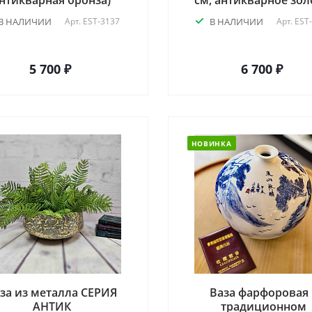
нтикварная бронза)
см, антикварное зол
В НАЛИЧИИ
Арт.
EST-3137
В НАЛИЧИИ
Арт.
EST
5 700 ₽
6 700 ₽
НОВИНКА
за из металла СЕРИЯ
Ваза фарфоровая 
АНТИК
традиционном