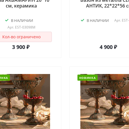
за АКВАМАРИН 26*16
Вазон из металла С
см, керамика
АНТИК, 22*22*56 
В НАЛИЧИИ
В НАЛИЧИИ
Арт.
EST
Арт.
EST-03098M
Кол-во ограничено
3 900 ₽
4 900 ₽
ИНКА
НОВИНКА