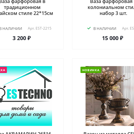
Ваза фарфоровая в
Ваза фарфоровая 
традиционном
колониальном сти
айском стиле 22*15см
набор 3 шт.
В НАЛИЧИИ
Арт.
EST-2215
В НАЛИЧИИ
Арт.
ES
3 200 ₽
15 000 ₽
ДКА
НОВИНКА