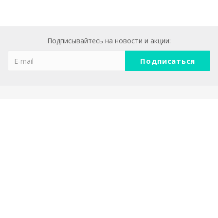
Подписывайтесь на новости и акции:
Компания
О компании
Реквизиты
Политика конфеденциальности
Каталог
АКЦЕНТНАЯ МЕБЕЛЬ И ДЕКОР ДЛЯ ДОМА
СВЕТИЛЬНИКИ НА СОЛНЕЧНЫХ БАТАРЕЯХ