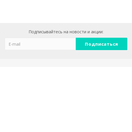
Подписывайтесь на новости и акции:
Компания
О компании
Реквизиты
Политика конфеденциальности
Каталог
АКЦЕНТНАЯ МЕБЕЛЬ И ДЕКОР ДЛЯ ДОМА