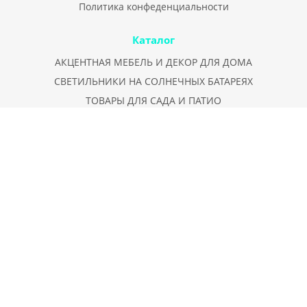
Политика конфеденциальности
Каталог
АКЦЕНТНАЯ МЕБЕЛЬ И ДЕКОР ДЛЯ ДОМА
СВЕТИЛЬНИКИ НА СОЛНЕЧНЫХ БАТАРЕЯХ
ТОВАРЫ ДЛЯ САДА И ПАТИО
СВЕТОТЕХНИКА
ВИНТАЖ - ПРЕДМЕТЫ С ИСТОРИЕЙ
ПРАЗДНИЧНАЯ ИЛЛЮМИНАЦИЯ И НОВОГОДНИЙ ДЕКОР
СОЛНЕЧНЫЕ ТЕРМАЛЬНЫЕ СИСТЕМЫ
ФОТОЭЛЕКТРИЧЕСКИЕ СИСТЕМЫ
9 МАЯ
АУДИОТЕХНИКА
СКУЛЬПТУРЫ И МАЛЫЕ АРХИТЕКТУРНЫЕ ФОРМЫ ДЛЯ
ГОРОДСКОГО ПРОСТРАНСТВА
ТОВАРЫ ПО ЦЕНАМ МАКРЕТПЛЕЙСОВ