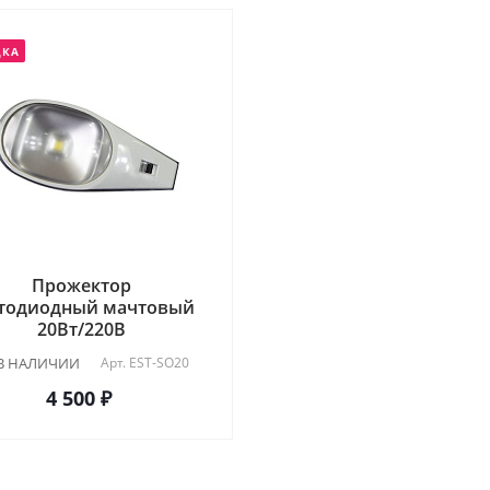
ДКА
Прожектор
етодиодный мачтовый
20Вт/220В
В НАЛИЧИИ
Арт.
EST-SO20
4 500 ₽