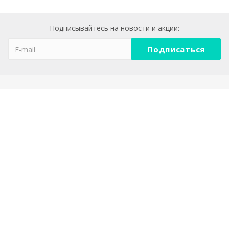
Подписывайтесь на новости и акции:
Компания
О компании
Реквизиты
Политика конфеденциальности
Каталог
АКЦЕНТНАЯ МЕБЕЛЬ И ДЕКОР ДЛЯ ДОМА
СВЕТИЛЬНИКИ НА СОЛНЕЧНЫХ БАТАРЕЯХ
ТОВАРЫ ДЛЯ САДА И ПАТИО