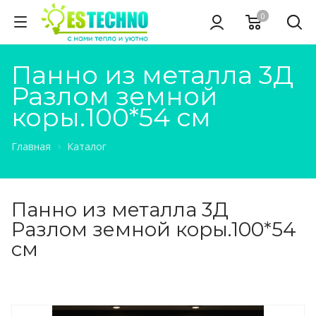
0
Панно из металла 3Д
Разлом земной
коры.100*54 см
Главная
Каталог
Панно из металла 3Д
Разлом земной коры.100*54
см